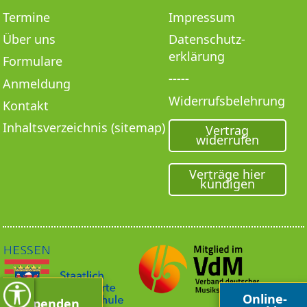
Termine
Impressum
Über uns
Datenschutz­
erklärung
Formulare
-----
Anmeldung
Widerrufsbelehrung
Kontakt
Inhaltsverzeichnis (sitemap)
Vertrag
widerrufen
Verträge hier
kündigen
Online-
Spenden