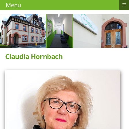
≡
Menu
Claudia Hornbach