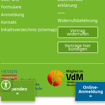
erklärung
Formulare
-----
Anmeldung
Widerrufsbelehrung
Kontakt
Inhaltsverzeichnis (sitemap)
Vertrag
widerrufen
Verträge hier
kündigen
Online-
Spenden
Anmeldung
»
»