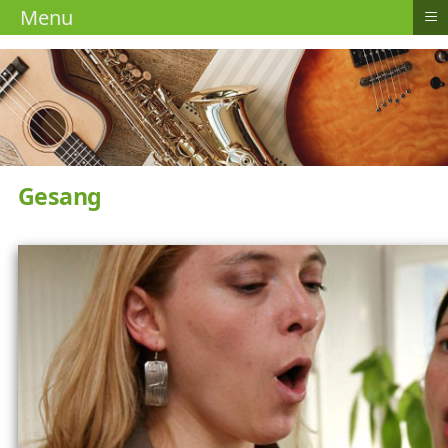
≡
Menu
Gesang