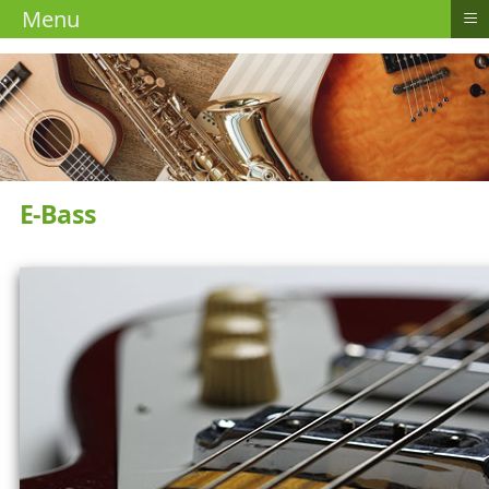
≡
Menu
E-Bass