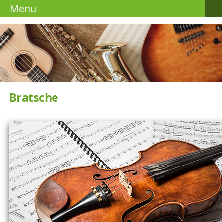
≡
Menu
Bratsche